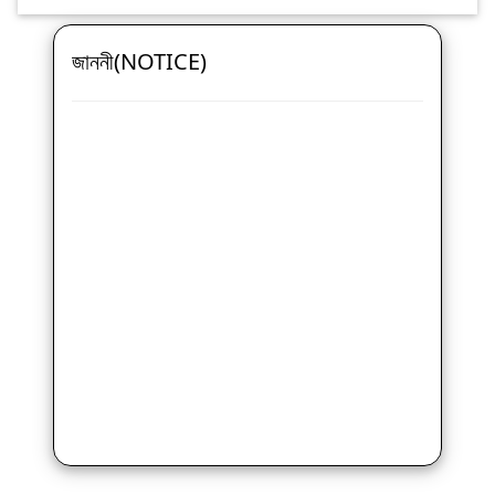
জাননী(NOTICE)